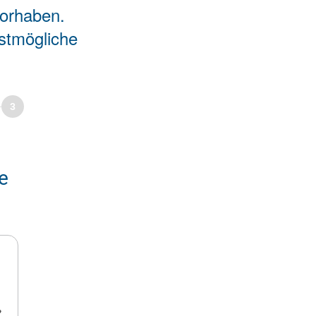
vorhaben.
estmögliche
3
e